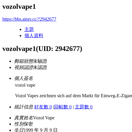
vozolvape1
https://bbs.airav.cc/?2942677
主題
個人資料
vozolvape1
(UID: 2942677)
郵箱狀態
未驗證
視頻認證
未認證
個人簽名
vozol vape
Vozol Vapes zeichnen sich auf dem Markt für Einweg-E-Zigare
統計信息
好友數 0
|
回帖數 0
|
主題數 0
真實姓名
Vozol Vape
性別
保密
生日
1999 年 9 月 9 日