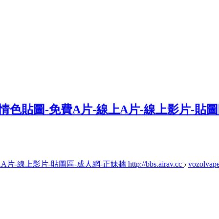
上影片-貼圖區-成人網-正妹牆 http://bbs.airav.cc
›
vozolvap