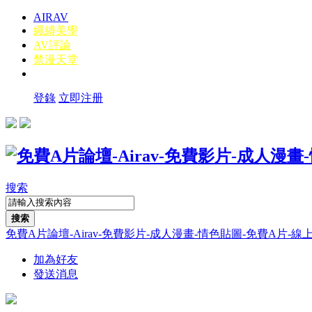
AIRAV
繩縛美學
AV評論
禁漫天堂
登錄
立即注册
搜索
搜索
免費A片論壇-Airav-免費影片-成人漫畫-情色貼圖-免費A片-線上A片-線
加為好友
發送消息