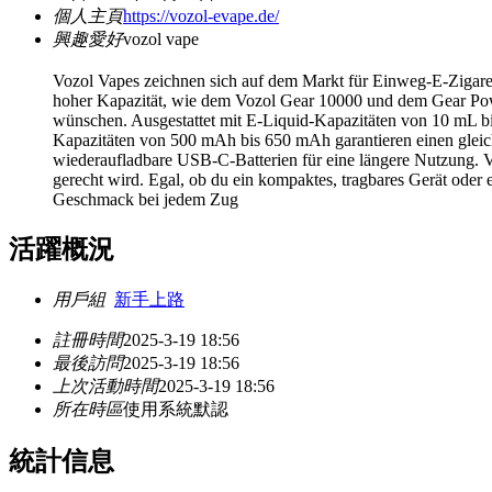
個人主頁
https://vozol-evape.de/
興趣愛好
vozol vape
Vozol Vapes zeichnen sich auf dem Markt für Einweg-E-Zigarett
hoher Kapazität, wie dem Vozol Gear 10000 und dem Gear Power
wünschen. Ausgestattet mit E-Liquid-Kapazitäten von 10 mL bi
Kapazitäten von 500 mAh bis 650 mAh garantieren einen glei
wiederaufladbare USB-C-Batterien für eine längere Nutzung. Vo
gerecht wird. Egal, ob du ein kompaktes, tragbares Gerät oder
Geschmack bei jedem Zug
活躍概況
用戶組
新手上路
註冊時間
2025-3-19 18:56
最後訪問
2025-3-19 18:56
上次活動時間
2025-3-19 18:56
所在時區
使用系統默認
統計信息