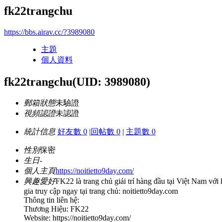
fk22trangchu
https://bbs.airav.cc/?3989080
主題
個人資料
fk22trangchu
(UID: 3989080)
郵箱狀態
未驗證
視頻認證
未認證
統計信息
好友數 0
|
回帖數 0
|
主題數 0
性別
保密
生日
-
個人主頁
https://noitietto9day.com/
興趣愛好
FK22 là trang chủ giải trí hàng đầu tại Việt Nam với
gia truy cập ngay tại trang chủ: noitietto9day.com
Thông tin liên hệ:
Thương Hiệu: FK22
Website: https://noitietto9day.com/