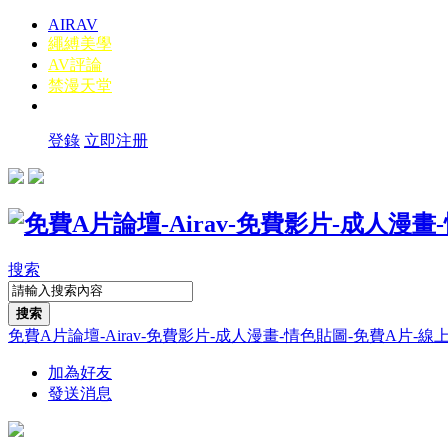
AIRAV
繩縛美學
AV評論
禁漫天堂
登錄
立即注册
搜索
搜索
免費A片論壇-Airav-免費影片-成人漫畫-情色貼圖-免費A片-線上A片-線
加為好友
發送消息