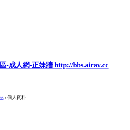
as
›
個人資料