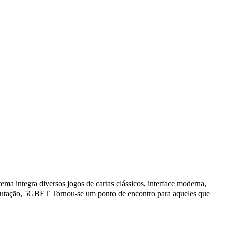
ema integra diversos jogos de cartas clássicos, interface moderna,
reputação, 5GBET Tornou-se um ponto de encontro para aqueles que