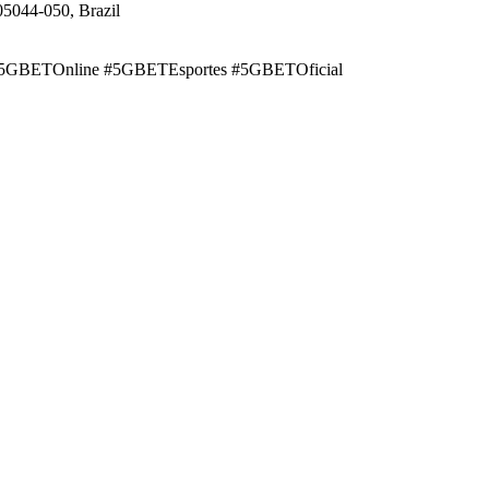
05044-050, Brazil
5GBETOnline #5GBETEsportes #5GBETOficial