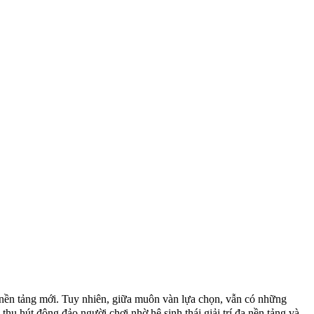
t nền tảng mới. Tuy nhiên, giữa muôn vàn lựa chọn, vẫn có những
u hút đông đảo người chơi nhờ hệ sinh thái giải trí đa nền tảng và