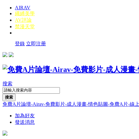
AIRAV
繩縛美學
AV評論
禁漫天堂
登錄
立即注册
搜索
搜索
免費A片論壇-Airav-免費影片-成人漫畫-情色貼圖-免費A片-線上A片-線
加為好友
發送消息