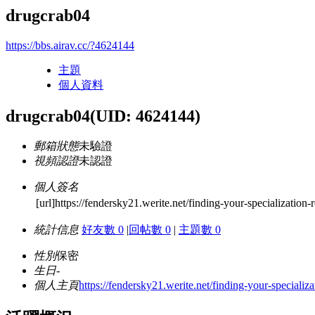
drugcrab04
https://bbs.airav.cc/?4624144
主題
個人資料
drugcrab04
(UID: 4624144)
郵箱狀態
未驗證
視頻認證
未認證
個人簽名
[url]https://fendersky21.werite.net/finding-your-specialization-
統計信息
好友數 0
|
回帖數 0
|
主題數 0
性別
保密
生日
-
個人主頁
https://fendersky21.werite.net/finding-your-specializa