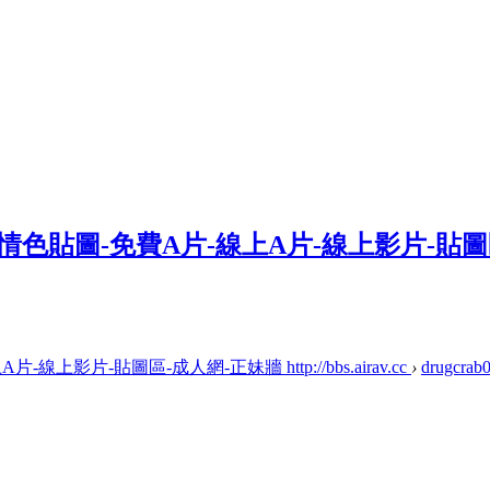
上影片-貼圖區-成人網-正妹牆 http://bbs.airav.cc
›
drugcrab