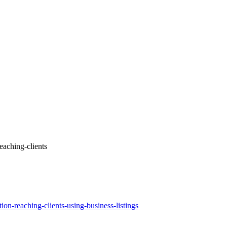
reaching-clients
tion-reaching-clients-using-business-listings