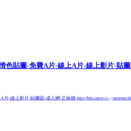
上影片-貼圖區-成人網-正妹牆 http://bbs.airav.cc
›
spongech