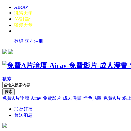
AIRAV
繩縛美學
AV評論
禁漫天堂
登錄
立即注册
搜索
搜索
免費A片論壇-Airav-免費影片-成人漫畫-情色貼圖-免費A片-線上A片-線
加為好友
發送消息