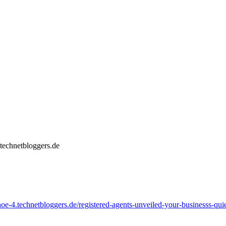
.technetbloggers.de
oe-4.technetbloggers.de/registered-agents-unveiled-your-businesss-quie