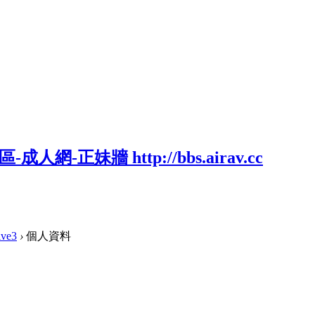
ive3
›
個人資料