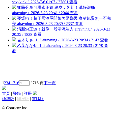
sexykink / 2026-7-6 01:07 / 37801 查看
鄉民分享可甜蜜正妹 網友：阿斯！溝好深耶
airavning / 2026-3-23 20:41 / 2044 查看
要爆啦！超正居酒屋闆娘美歪鄉民 身材氣質無一不完
美
airavning / 2026-3-23 20:39 / 2337 查看
清新94王道！就像一股清流注入
airavning / 2026-3-23
20:35 / 1828 查看
吉木りさ_1_3
airavning / 2026-3-23 20:34 / 2143 查看
乙葉ななせ_1_2
airavning / 2026-3-23 20:33 / 2179 查
看
1
2
3
4
.. 716
/ 716 頁
下一頁
首頁
|
登錄
|
註冊
標準版
|
觸屏版
|
電腦版
© Comsenz Inc.