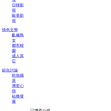
日韓影
視
歐美影
視
情色文學
亂倫熟
女
都市校
園
成人其
它
綜合討論
吃魚喝
茶
博奕心
得
站務發
展