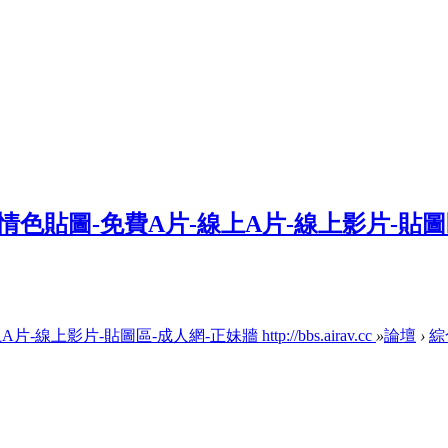
上影片-貼圖區-成人網-正妹牆 http://bbs.airav.cc
»
論壇
›
綜