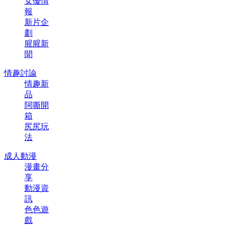
女優情
報
新片企
劃
腥腥新
聞
情趣討論
情趣新
品
阿嘶開
箱
尻尻玩
法
成人動漫
漫畫分
享
動漫資
訊
色色遊
戲