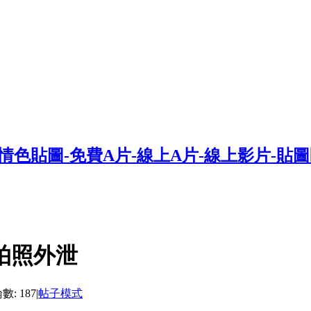
拍照外泄
: 187
|
帖子模式