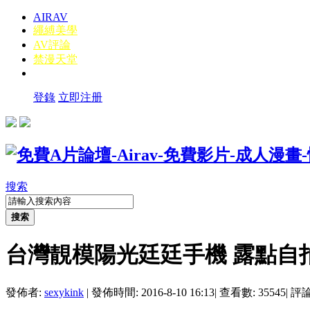
AIRAV
繩縛美學
AV評論
禁漫天堂
登錄
立即注册
搜索
搜索
台灣靚模陽光廷廷手機 露點自
發佈者:
sexykink
|
發佈時間: 2016-8-10 16:13
|
查看數: 35545
|
評論數