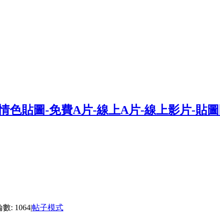
數: 1064
|
帖子模式