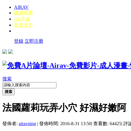
AIRAV
繩縛美學
AV評論
禁漫天堂
登錄
立即注册
搜索
搜索
法國蘿莉玩弄小穴 好濕好嫩阿
發佈者:
airavning
|
發佈時間: 2016-8-31 13:50
|
查看數: 64425
|
評論