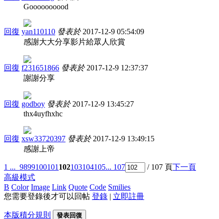
Goooooooood
回復
yan110110
發表於
2017-12-9 05:54:09
感謝大大分享影片給眾人欣賞
回復
f231651866
發表於
2017-12-9 12:37:37
謝謝分享
回復
godboy
發表於
2017-12-9 13:45:27
thx4uyfhxhc
回復
xsw33720397
發表於
2017-12-9 13:49:15
感謝上帝
1 ...
98
99
100
101
102
103
104
105
... 107
/ 107 頁
下一頁
高級模式
B
Color
Image
Link
Quote
Code
Smilies
您需要登錄後才可以回帖
登錄
|
立即註冊
本版積分規則
發表回復