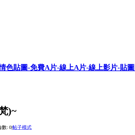
梵)~
數: 0
|
帖子模式