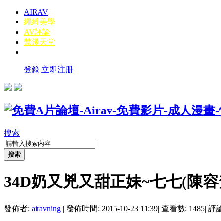
AIRAV
繩縛美學
AV評論
禁漫天堂
登錄
立即注册
搜索
搜索
34D奶又兇又甜正妹~七七(陳容
發佈者:
airavning
|
發佈時間: 2015-10-23 11:39
|
查看數: 1485
|
評論