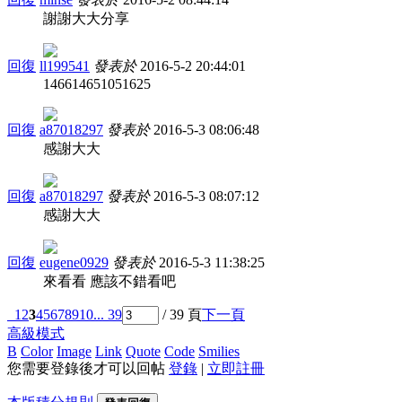
謝謝大大分享
回復
ll199541
發表於
2016-5-2 20:44:01
146614651051625
回復
a87018297
發表於
2016-5-3 08:06:48
感謝大大
回復
a87018297
發表於
2016-5-3 08:07:12
感謝大大
回復
eugene0929
發表於
2016-5-3 11:38:25
來看看 應該不錯看吧
1
2
3
4
5
6
7
8
9
10
... 39
/ 39 頁
下一頁
高級模式
B
Color
Image
Link
Quote
Code
Smilies
您需要登錄後才可以回帖
登錄
|
立即註冊