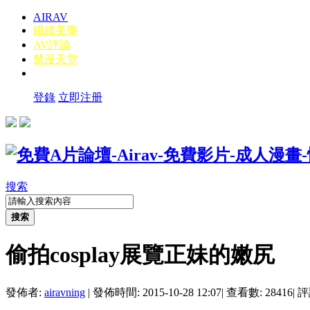
AIRAV
繩縛美學
AV評論
禁漫天堂
登錄
立即注册
搜索
搜索
偷拍cosplay展覽正妹的嫩尻
發佈者:
airavning
|
發佈時間: 2015-10-28 12:07
|
查看數: 28416
|
評論