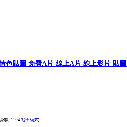
數: 1194
|
帖子模式