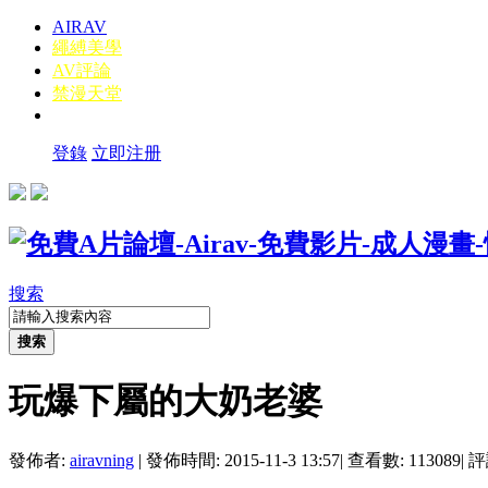
AIRAV
繩縛美學
AV評論
禁漫天堂
登錄
立即注册
搜索
搜索
玩爆下屬的大奶老婆
發佈者:
airavning
|
發佈時間: 2015-11-3 13:57
|
查看數: 113089
|
評論