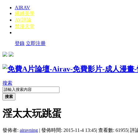
AIRAV
繩縛美學
AV評論
禁漫天堂
登錄
立即注册
搜索
搜索
淫太太玩跳蛋
發佈者:
airavning
|
發佈時間: 2015-11-4 13:45
|
查看數: 61955
|
評論