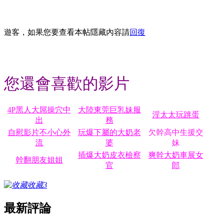
遊客，如果您要查看本帖隱藏內容請
回復
您還會喜歡的影片
4P黑人大屌操穴中
大陸東莞巨乳妹服
淫太太玩跳蛋
出
務
自慰影片不小心外
玩爆下屬的大奶老
欠幹高中生援交
流
婆
妹
插爆大奶皮衣檢察
爽幹大奶車展女
幹翻朋友姐姐
官
郎
收藏
3
最新評論