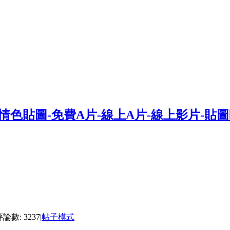
論數: 3237
|
帖子模式