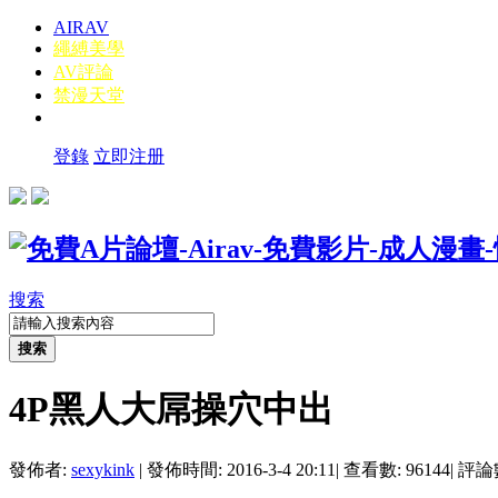
AIRAV
繩縛美學
AV評論
禁漫天堂
登錄
立即注册
搜索
搜索
4P黑人大屌操穴中出
發佈者:
sexykink
|
發佈時間: 2016-3-4 20:11
|
查看數: 96144
|
評論數