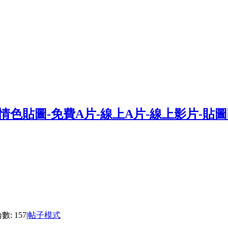
: 157
|
帖子模式