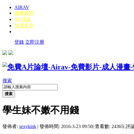
AIRAV
繩縛美學
AV評論
禁漫天堂
登錄
立即注册
搜索
搜索
學生妹不嫩不用錢
發佈者:
sexykink
|
發佈時間: 2016-3-23 09:50
|
查看數: 24365
|
評論數