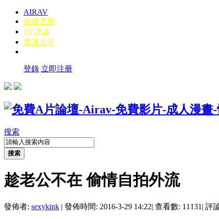
AIRAV
繩縛美學
AV評論
禁漫天堂
登錄
立即注册
搜索
搜索
趁老公不在 偷情自拍外流
發佈者:
sexykink
|
發佈時間: 2016-3-29 14:22
|
查看數: 11131
|
評論