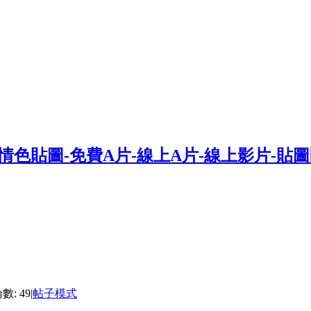
數: 49
|
帖子模式