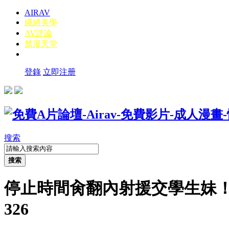
AIRAV
繩縛美學
AV評論
禁漫天堂
登錄
立即注册
搜索
搜索
停止時間肏翻內射援交學生妹！ 
326