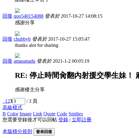
回復
qoo540154088
發表於
2017-10-27 14:08:15
感謝分享
回復
chubbyb
發表於
2017-10-27 15:05:47
thanks alot for sharing
回復
amasanadu
發表於
2021-1-2 00:05:19
RE: 停止時間肏翻內射援交學生妹！ 麻里
感谢楼主分享
1
2
3
/ 3 頁
高級模式
B
Color
Image
Link
Quote
Code
Smilies
您需要登錄後才可以回帖
登錄
|
立即註冊
本版積分規則
發表回復