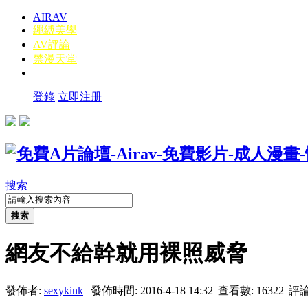
AIRAV
繩縛美學
AV評論
禁漫天堂
登錄
立即注册
搜索
搜索
網友不給幹就用裸照威脅
發佈者:
sexykink
|
發佈時間: 2016-4-18 14:32
|
查看數: 16322
|
評論