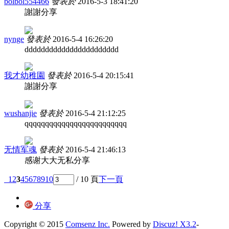
bolbol554466
發表於
2016-5-3 18:41:20
謝謝分享
nynge
發表於
2016-5-4 16:26:20
ddddddddddddddddddddddd
我才幼稚園
發表於
2016-5-4 20:15:41
謝謝分享
wushanjie
發表於
2016-5-4 21:12:25
qqqqqqqqqqqqqqqqqqqqqqqqq
无情军魂
發表於
2016-5-4 21:46:13
感谢大大无私分享
1
2
3
4
5
6
7
8
9
10
/ 10 頁
下一頁
分享
Copyright © 2015
Comsenz Inc.
Powered by
Discuz! X3.2
-