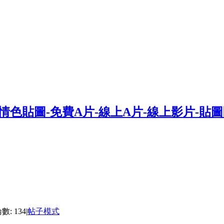
: 134
|
帖子模式