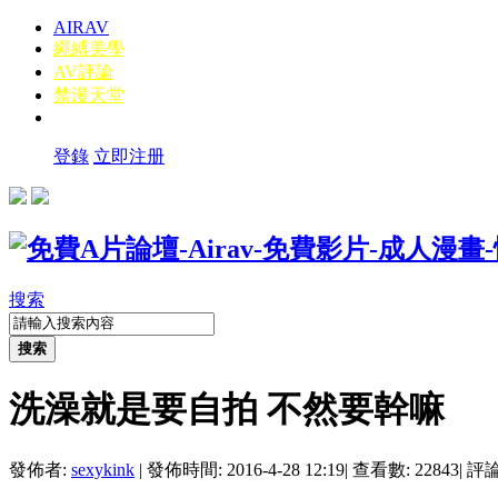
AIRAV
繩縛美學
AV評論
禁漫天堂
登錄
立即注册
搜索
搜索
洗澡就是要自拍 不然要幹嘛
發佈者:
sexykink
|
發佈時間: 2016-4-28 12:19
|
查看數: 22843
|
評論數