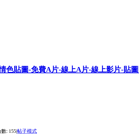
: 155
|
帖子模式