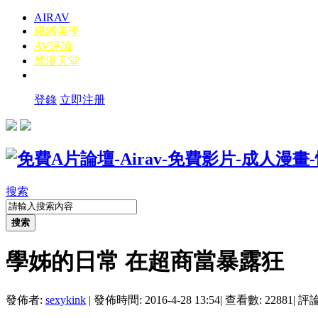
AIRAV
繩縛美學
AV評論
禁漫天堂
登錄
立即注册
搜索
搜索
學姊的日常 在超商當暴露狂
發佈者:
sexykink
|
發佈時間: 2016-4-28 13:54
|
查看數: 22881
|
評論數