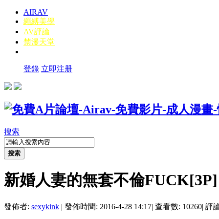
AIRAV
繩縛美學
AV評論
禁漫天堂
登錄
立即注册
搜索
搜索
新婚人妻的無套不倫FUCK[3P]
發佈者:
sexykink
|
發佈時間: 2016-4-28 14:17
|
查看數: 10260
|
評論