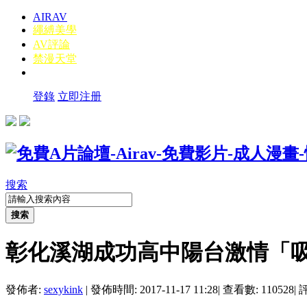
AIRAV
繩縛美學
AV評論
禁漫天堂
登錄
立即注册
搜索
搜索
彰化溪湖成功高中陽台激情「
發佈者:
sexykink
|
發佈時間: 2017-11-17 11:28
|
查看數: 110528
|
評