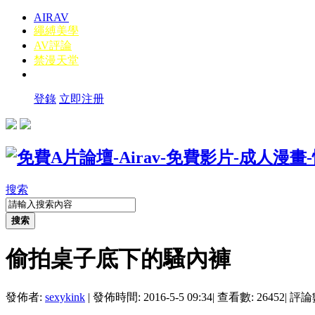
AIRAV
繩縛美學
AV評論
禁漫天堂
登錄
立即注册
搜索
搜索
偷拍桌子底下的騷內褲
發佈者:
sexykink
|
發佈時間: 2016-5-5 09:34
|
查看數: 26452
|
評論數