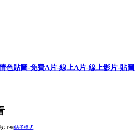
看
: 198
|
帖子模式