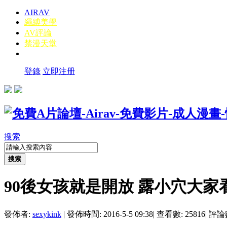
AIRAV
繩縛美學
AV評論
禁漫天堂
登錄
立即注册
搜索
搜索
90後女孩就是開放 露小穴大家
發佈者:
sexykink
|
發佈時間: 2016-5-5 09:38
|
查看數: 25816
|
評論數