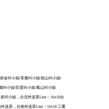
x18 前金叫小姐/苓雅叫小姐/鼓山叫小姐/
花鄉叫小姐/巨蛋叫小姐/鳳山叫小姐
台灣出差叫小姐，台北外送茶Line：16x18台
茶，台南外送茶Line：16x18 三重