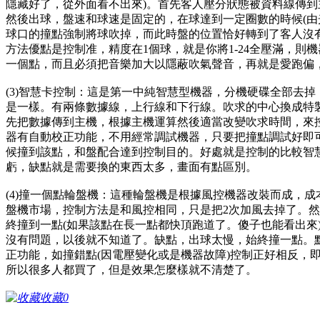
隱藏好了，從外面看不出來)。首先客人壓分狀態被資料線傳
然後出球，盤速和球速是固定的，在球達到一定圈數的時候(由
球口的撞點強制將球吹掉，而此時盤的位置恰好轉到了客人沒
方法優點是控制准，精度在1個球，就是你將1-24全壓滿，則
一個點，而且必須把音樂加大以隱蔽吹氣聲音，再就是愛跑偏
(3)智慧卡控制：這是第一中純智慧型機器，分機硬碟全部去掉
是一樣。有兩條數據線，上行線和下行線。吹求的中心換成特
先把數據傳到主機，根據主機運算然後適當改變吹求時間，來
器有自動校正功能，不用經常調試機器，只要把撞點調試好即
候撞到該點，和盤配合達到控制目的。好處就是控制的比較智
虧，缺點就是需要換的東西太多，畫面有點區別。
(4)撞一個點輪盤機：這種輪盤機是根據風控機器改裝而成，成
盤機市場，控制方法是和風控相同，只是把2次加風去掉了。然
終撞到一點(如果該點在長一點都快頂跑道了。傻子也能看出來)
沒有問題，以後就不知道了。缺點，出球太慢，始終撞一點。
正功能，如撞錯點(因電壓變化或是機器故障)控制正好相反，
所以很多人都買了，但是效果怎麼樣就不清楚了。
收藏
0