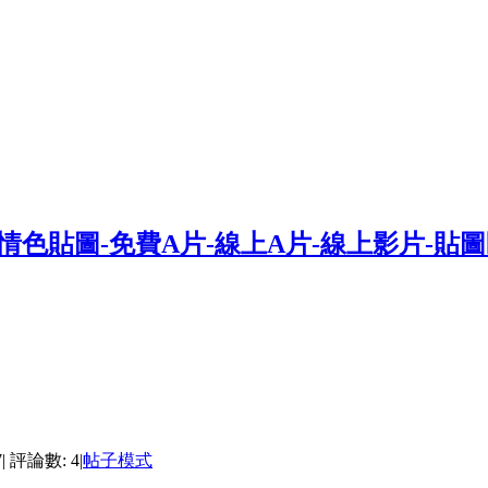
7
|
評論數: 4
|
帖子模式