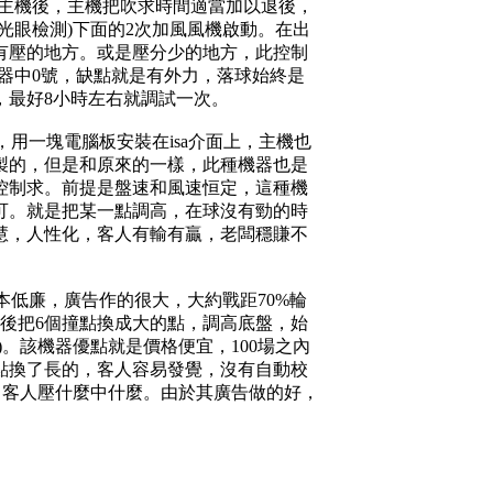
到主機後，主機把吹求時間適當加以退後，
光眼檢測)下面的2次加風風機啟動。在出
有壓的地方。或是壓分少的地方，此控制
機器中0號，缺點就是有外力，落球始終是
，最好8小時左右就調試一次。
，用一塊電腦板安裝在isa介面上，主機也
製的，但是和原來的一樣，此種機器也是
控制求。前提是盤速和風速恒定，這種機
可。就是把某一點調高，在球沒有勁的時
慧，人性化，客人有輸有贏，老闆穩賺不
本低廉，廣告作的很大，大約戰距70%輪
後把6個撞點換成大的點，調高底盤，始
。該機器優點就是價格便宜，100場之內
點換了長的，客人容易發覺，沒有自動校
即客人壓什麼中什麼。由於其廣告做的好，