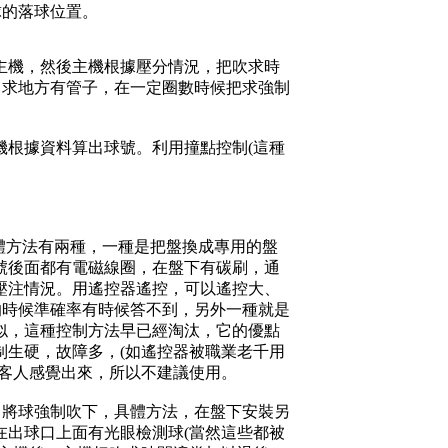
球的落球位置。
主機，然後主機根據壓分情況，把吹求時
出求地方有管子，在一定圈數時候把求強制
機根據資料算出球號。利用撞點控制(這種
具體方法有兩種，一種是把盤換成專用的盤
號後面都有電磁線圈，在盤下有碳刷，通
壓注情況。用遙控器遙控，可以遙控大、
的時候準確率有時候答不到，另外一種就是
似，這種控制方法早已經淘汰，它的優點
制生硬，故障多，(如遙控器被職業老千用
讓客人感覺出來，所以不建議使用。
風力將球強制吹下，具體方法，在盤下安裝另
在出球口上面有光眼檢測球(當然這些都被