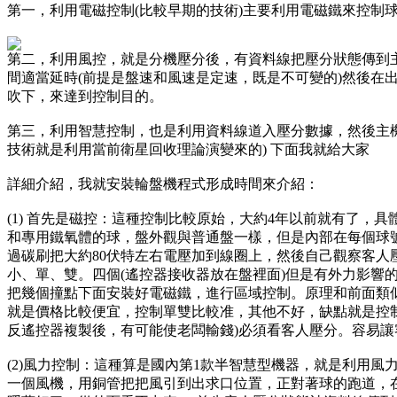
第一，利用電磁控制(比較早期的技術)主要利用電磁鐵來控制
第二，利用風控，就是分機壓分後，有資料線把壓分狀態傳到
間適當延時(前提是盤速和風速是定速，既是不可變的)然後在
吹下，來達到控制目的。
第三，利用智慧控制，也是利用資料線道入壓分數據，然後主
技術就是利用當前衛星回收理論演變來的) 下面我就給大家
詳細介紹，我就安裝輪盤機程式形成時間來介紹：
(1) 首先是磁控：這種控制比較原始，大約4年以前就有了，
和專用鐵氧體的球，盤外觀與普通盤一樣，但是內部在每個球
過碳刷把大約80伏特左右電壓加到線圈上，然後自己觀察客人
小、單、雙。四個(遙控器接收器放在盤裡面)但是有外力影響
把幾個撞點下面安裝好電磁鐵，進行區域控制。原理和前面類
就是價格比較便宜，控制單雙比較准，其他不好，缺點就是控
反遙控器複製後，有可能使老闆輸錢)必須看客人壓分。容易
(2)風力控制：這種算是國內第1款半智慧型機器，就是利用
一個風機，用銅管把把風引到出求口位置，正對著球的跑道，