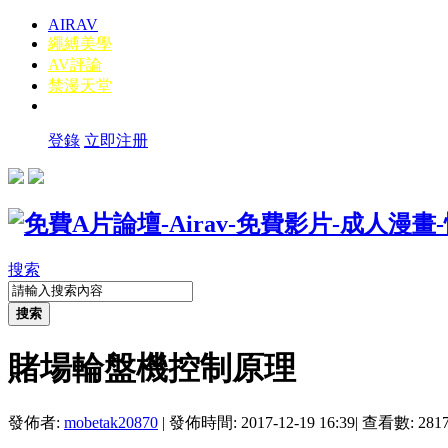
AIRAV
繩縛美學
AV評論
禁漫天堂
登錄
立即注册
搜索
搜索
賭場輪盤機控制原理
發佈者:
mobetak20870
|
發佈時間: 2017-12-19 16:39
|
查看數: 281