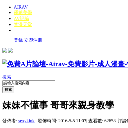
AIRAV
繩縛美學
AV評論
禁漫天堂
登錄
立即注册
搜索
搜索
妹妹不懂事 哥哥來親身教學
發佈者:
sexykink
|
發佈時間: 2016-5-5 11:03
|
查看數: 62658
|
評論數