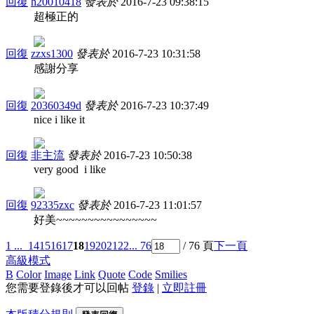
回復
h20010418
發表於
2016-7-23 09:38:15
超極正的
回復
zzxs1300
發表於
2016-7-23 10:31:58
感謝分享
回復
20360349d
發表於
2016-7-23 10:37:49
nice i like it
回復
非主流
發表於
2016-7-23 10:50:38
very good i like
回復
92335zxc
發表於
2016-7-23 11:01:57
好美~~~~~~~~~~~~~~~~
1 ...
14
15
16
17
18
19
20
21
22
... 76
/ 76 頁
下一頁
高級模式
B
Color
Image
Link
Quote
Code
Smilies
您需要登錄後才可以回帖
登錄
|
立即註冊