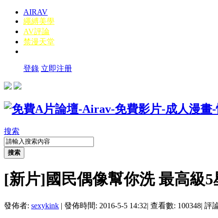
AIRAV
繩縛美學
AV評論
禁漫天堂
登錄
立即注册
搜索
搜索
[新片]國民偶像幫你洗 最高級
發佈者:
sexykink
|
發佈時間: 2016-5-5 14:32
|
查看數: 100348
|
評論數