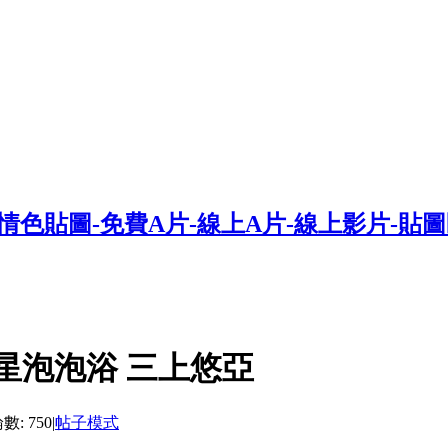
5星泡泡浴 三上悠亞
: 750
|
帖子模式