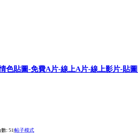
數: 51
|
帖子模式