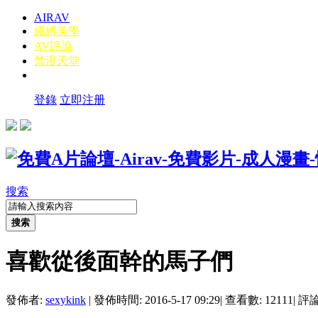
AIRAV
繩縛美學
AV評論
禁漫天堂
登錄
立即注册
搜索
搜索
喜歡從後面幹的馬子們
發佈者:
sexykink
|
發佈時間: 2016-5-17 09:29
|
查看數: 12111
|
評論