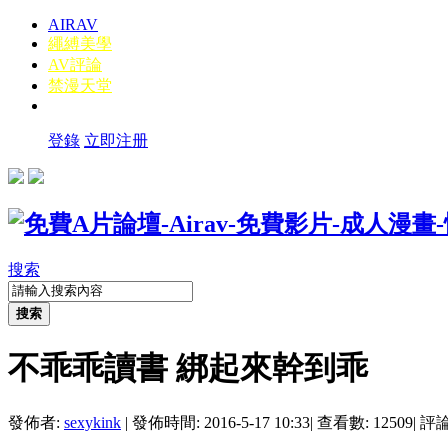
AIRAV
繩縛美學
AV評論
禁漫天堂
登錄
立即注册
搜索
搜索
不乖乖讀書 綁起來幹到乖
發佈者:
sexykink
|
發佈時間: 2016-5-17 10:33
|
查看數: 12509
|
評論