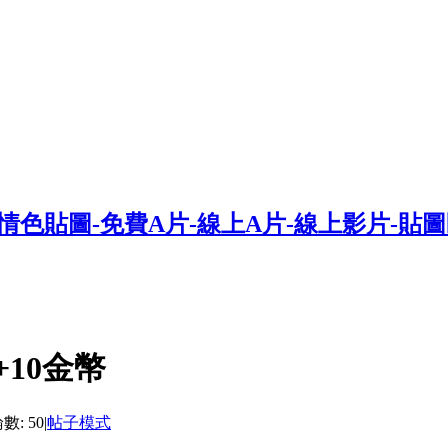
10金幣
數: 50
|
帖子模式