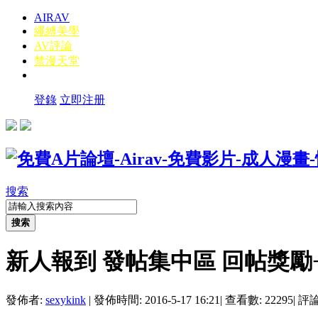
AIRAV
繩縛美學
AV評論
禁漫天堂
登錄
立即注册
搜索
搜索
新人報到 發帖集中區 回帖獎勵+
發佈者:
sexykink
|
發佈時間: 2016-5-17 16:21
|
查看數: 22295
|
評論