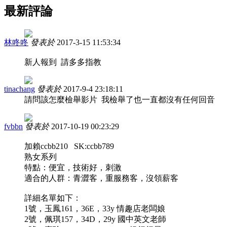
最新評論
林咚咚
發表於
2017-3-15 11:53:34
新人報到 請多多指教
tinachang
發表於
2017-9-4 23:18:11
請問該怎麼檢舉影片 我檢舉了也一直都沒有任何回音
fvbbn
發表於
2017-10-19 00:23:29
加賴ccbb210 SK:ccbb789
熟女系列
特點：便宜，技術好，刺激
適合的人群：青澀客，重服務客，沒領薪客
詳細名單如下：
1號，玉鳳161，36E，33y 情趣店老闆娘
2號，佩琪157，34D，29y 國中英文老師