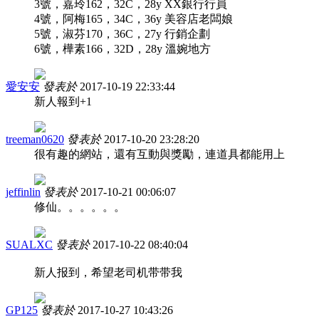
3號，嘉玲162，32C，28y XX銀行行員
4號，阿梅165，34C，36y 美容店老闆娘
5號，淑芬170，36C，27y 行銷企劃
6號，樺素166，32D，28y 溫婉地方
愛安安
發表於
2017-10-19 22:33:44
新人報到+1
treeman0620
發表於
2017-10-20 23:28:20
很有趣的網站，還有互動與獎勵，連道具都能用上
jeffinlin
發表於
2017-10-21 00:06:07
修仙。。。。。。
SUALXC
發表於
2017-10-22 08:40:04
新人报到，希望老司机带带我
GP125
發表於
2017-10-27 10:43:26