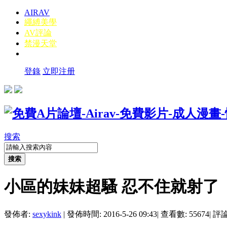
AIRAV
繩縛美學
AV評論
禁漫天堂
登錄
立即注册
搜索
搜索
小區的妹妹超騷 忍不住就射了
發佈者:
sexykink
|
發佈時間: 2016-5-26 09:43
|
查看數: 55674
|
評論數