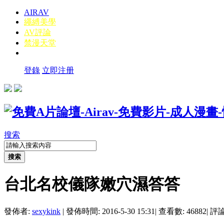
AIRAV
繩縛美學
AV評論
禁漫天堂
登錄
立即注册
搜索
搜索
台北名校儀隊嫩穴濕答答
發佈者:
sexykink
|
發佈時間: 2016-5-30 15:31
|
查看數: 46882
|
評論數