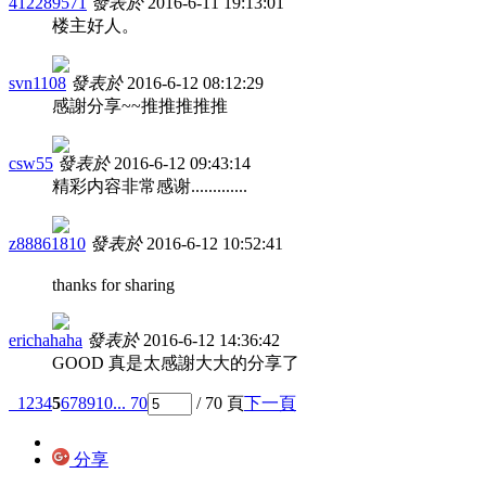
412289571
發表於
2016-6-11 19:13:01
楼主好人。
svn1108
發表於
2016-6-12 08:12:29
感謝分享~~推推推推推
csw55
發表於
2016-6-12 09:43:14
精彩内容非常感谢.............
z88861810
發表於
2016-6-12 10:52:41
thanks for sharing
erichahaha
發表於
2016-6-12 14:36:42
GOOD 真是太感謝大大的分享了
1
2
3
4
5
6
7
8
9
10
... 70
/ 70 頁
下一頁
分享