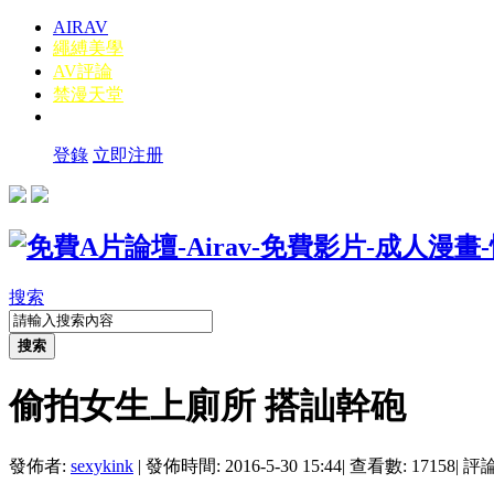
AIRAV
繩縛美學
AV評論
禁漫天堂
登錄
立即注册
搜索
搜索
偷拍女生上廁所 搭訕幹砲
發佈者:
sexykink
|
發佈時間: 2016-5-30 15:44
|
查看數: 17158
|
評論數