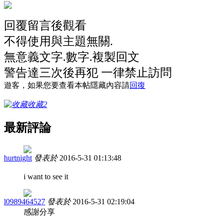
回覆留言後觀看
不得使用與主題無關.
無意義文字.數字.複製回文
警告達三次後再犯 一律禁止訪問
遊客，如果您要查看本帖隱藏內容請
回復
收藏
2
最新評論
hurtnight
發表於
2016-5-31 01:13:48
i want to see it
l0989464527
發表於
2016-5-31 02:19:04
感謝分享