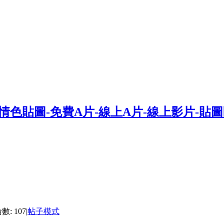
: 107
|
帖子模式