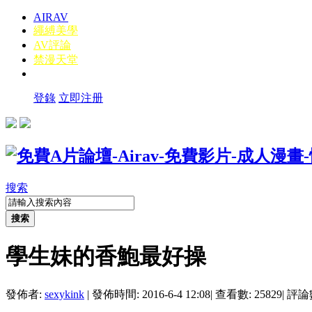
AIRAV
繩縛美學
AV評論
禁漫天堂
登錄
立即注册
搜索
搜索
學生妹的香鮑最好操
發佈者:
sexykink
|
發佈時間: 2016-6-4 12:08
|
查看數: 25829
|
評論數