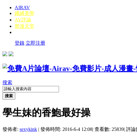
AIRAV
繩縛美學
AV評論
禁漫天堂
登錄
立即注册
搜索
搜索
學生妹的香鮑最好操
發佈者:
sexykink
|
發佈時間: 2016-6-4 12:08
|
查看數: 25839
|
評論數