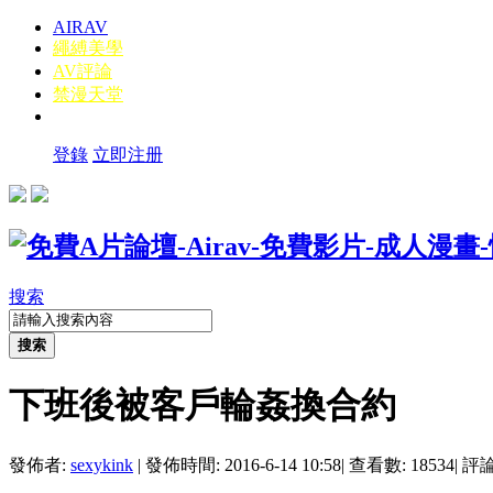
AIRAV
繩縛美學
AV評論
禁漫天堂
登錄
立即注册
搜索
搜索
下班後被客戶輪姦換合約
發佈者:
sexykink
|
發佈時間: 2016-6-14 10:58
|
查看數: 18534
|
評論