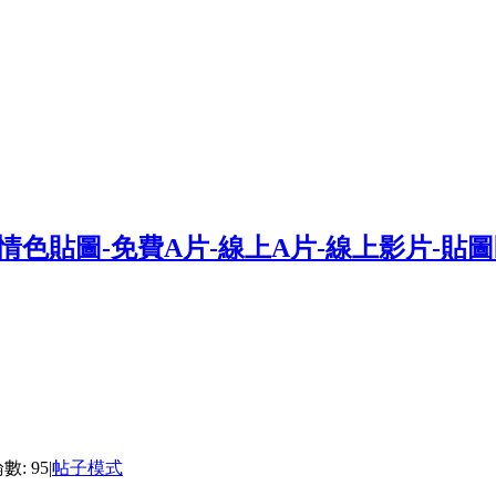
數: 95
|
帖子模式