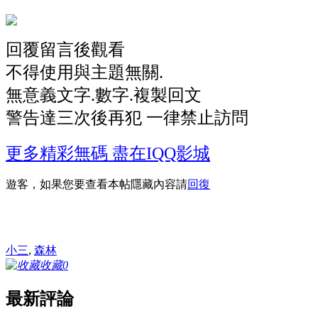
回覆留言後觀看
不得使用與主題無關.
無意義文字.數字.複製回文
警告達三次後再犯 一律禁止訪問
更多精彩無碼 盡在IQQ影城
遊客，如果您要查看本帖隱藏內容請
回復
小三
,
森林
收藏
0
最新評論