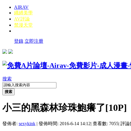
AIRAV
繩縛美學
AV評論
禁漫天堂
登錄
立即注册
搜索
搜索
小三的黑森林珍珠鮑癢了[10P]
發佈者:
sexykink
|
發佈時間: 2016-6-14 14:12
|
查看數: 7055
|
評論數