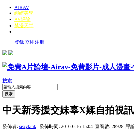
AIRAV
繩縛美學
AV評論
禁漫天堂
登錄
立即注册
搜索
搜索
中天新秀援交妹辜X媃自拍視訊
發佈者:
sexykink
|
發佈時間: 2016-6-16 15:04
|
查看數: 28928
|
評論數