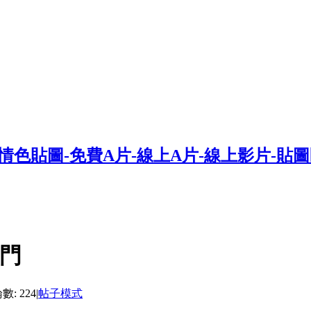
門
: 224
|
帖子模式