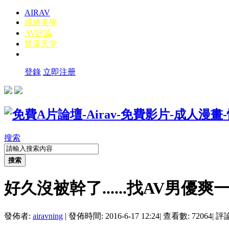
AIRAV
繩縛美學
AV評論
禁漫天堂
登錄
立即注册
搜索
搜索
好久沒被幹了......找AV男優爽
發佈者:
airavning
|
發佈時間: 2016-6-17 12:24
|
查看數: 72064
|
評論