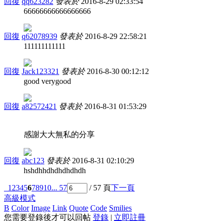
回復
qq623282
發表於
2016-8-29 02:33:54
66666666666666666
回復
q62078939
發表於
2016-8-29 22:58:21
111111111111
回復
Jack123321
發表於
2016-8-30 00:12:12
good verygood
回復
a82572421
發表於
2016-8-31 01:53:29
感謝大大無私的分享
回復
abc123
發表於
2016-8-31 02:10:29
hshdhhdhdhdhdhdh
1
2
3
4
5
6
7
8
9
10
... 57
/ 57 頁
下一頁
高級模式
B
Color
Image
Link
Quote
Code
Smilies
您需要登錄後才可以回帖
登錄
|
立即註冊