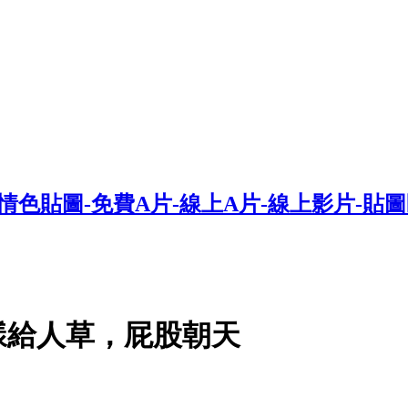
樣給人草，屁股朝天