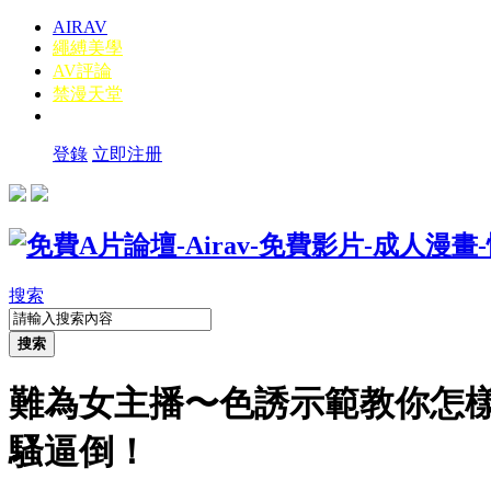
AIRAV
繩縛美學
AV評論
禁漫天堂
登錄
立即注册
搜索
搜索
難為女主播〜色誘示範教你怎
騷逼倒！