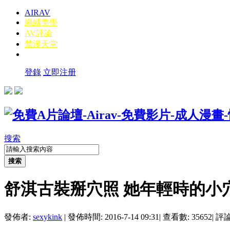
AIRAV
繩縛美學
AV評論
禁漫天堂
登錄
立即注册
搜索
搜索
舒淇古裝掰穴照 她年輕時的小穴
發佈者:
sexykink
|
發佈時間: 2016-7-14 09:31
|
查看數: 35652
|
評論數