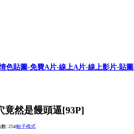
竟然是饅頭逼[93P]
: 254
|
帖子模式