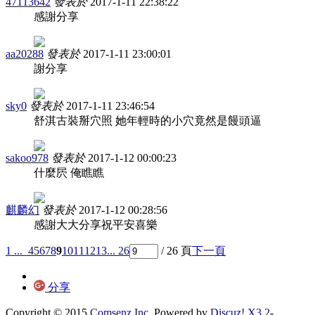
47113642
發表於
2017-1-11 22:38:22
感謝分享
aa20288
發表於
2017-1-11 23:00:01
謝分享
sky0
發表於
2017-1-11 23:46:54
舒淇古裝掰穴照 她年輕時的小穴竟然是饅頭逼
sakoo978
發表於
2017-1-12 00:00:23
什麼屄 俺瞧瞧
麒麟幻
發表於
2017-1-12 00:28:56
感謝大大分享祝平安喜樂
1 ...
4
5
6
7
8
9
10
11
12
13
... 26
/ 26 頁
下一頁
分享
Copyright © 2015
Comsenz Inc.
Powered by
Discuz! X3.2
-