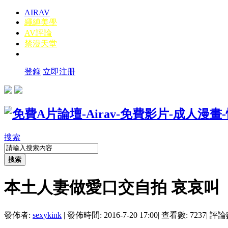
AIRAV
繩縛美學
AV評論
禁漫天堂
登錄
立即注册
搜索
搜索
本土人妻做愛口交自拍 哀哀叫
發佈者:
sexykink
|
發佈時間: 2016-7-20 17:00
|
查看數: 7237
|
評論數