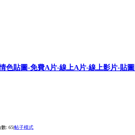
數: 65
|
帖子模式