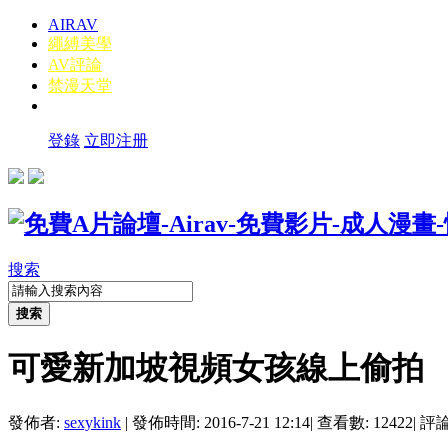
AIRAV
繩縛美學
AV評論
禁漫天堂
登錄
立即注册
搜索
搜索
可愛新加坡視頻女孩線上偷拍
發佈者:
sexykink
|
發佈時間: 2016-7-21 12:14
|
查看數: 12422
|
評論