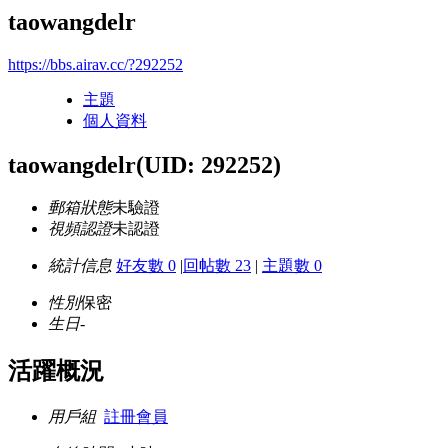
taowangdelr
https://bbs.airav.cc/?292252
主題
個人資料
taowangdelr
(UID: 292252)
郵箱狀態
未驗證
視頻認證
未認證
統計信息
好友數 0
|
回帖數 23
|
主題數 0
性別
保密
生日
-
活躍概況
用戶組
註冊會員