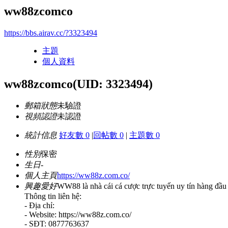
ww88zcomco
https://bbs.airav.cc/?3323494
主題
個人資料
ww88zcomco
(UID: 3323494)
郵箱狀態
未驗證
視頻認證
未認證
統計信息
好友數 0
|
回帖數 0
|
主題數 0
性別
保密
生日
-
個人主頁
https://ww88z.com.co/
興趣愛好
WW88 là nhà cái cá cược trực tuyến uy tín hàng đầu 
Thông tin liên hệ:
- Địa chỉ:
- Website: https://ww88z.com.co/
- SĐT: 0877763637