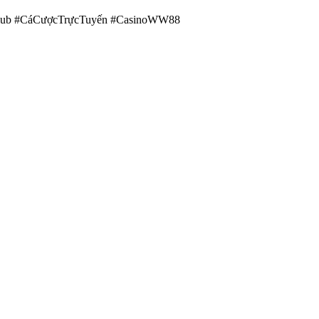
b #CáCượcTrựcTuyến #CasinoWW88