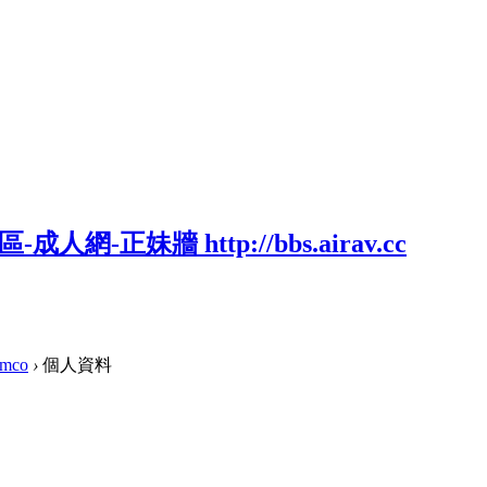
mco
›
個人資料