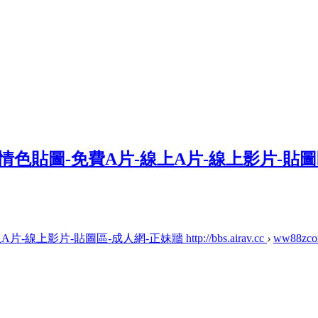
上影片-貼圖區-成人網-正妹牆 http://bbs.airav.cc
›
ww88zco