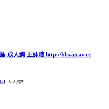
cks1
›
個人資料