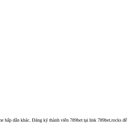
game hấp dẫn khác. Đăng ký thành viên 789bet tại link 789bet.rocks để