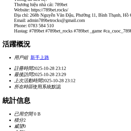
Thương hiệu nhà cái: 789bet
Website: https://789bet.rocks/
Địa chỉ: 268b Nguyễn Văn Đậu, Phường 11, Bình Thạnh, Hồ 
Email:
admin789betrocks@gmail.com
Phone: 0783 584 510
Hastag: #789bet #789bet_rocks #789bet _game #ca_cuoc_789
活躍概況
用戶組
新手上路
註冊時間
2025-10-28 23:12
最後訪問
2025-10-28 23:29
上次活動時間
2025-10-28 23:12
所在時區
使用系統默認
統計信息
已用空間
0 B
積分
2
威望
0