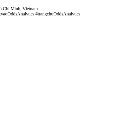
ồ Chí Minh, Vietnam
nkvaoOddsAnalytics #trangchuOddsAnalytics