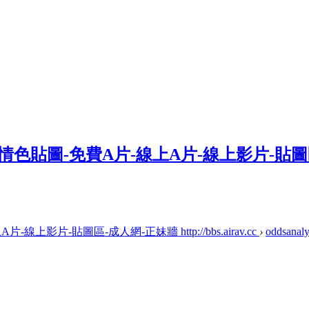
上影片-貼圖區-成人網-正妹牆 http://bbs.airav.cc
›
oddsanaly