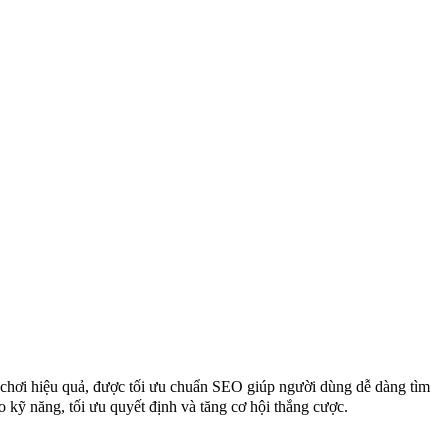
c chơi hiệu quả, được tối ưu chuẩn SEO giúp người dùng dễ dàng tìm
o kỹ năng, tối ưu quyết định và tăng cơ hội thắng cược.