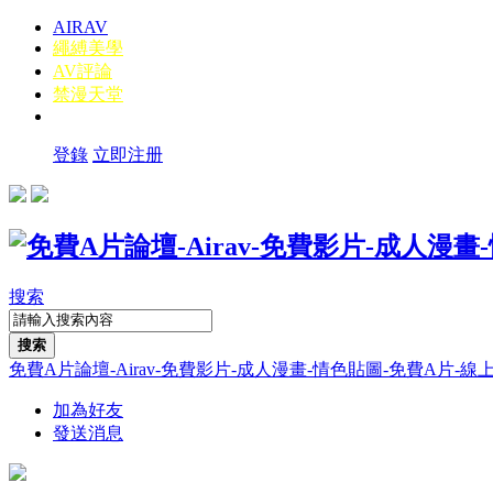
AIRAV
繩縛美學
AV評論
禁漫天堂
登錄
立即注册
搜索
搜索
免費A片論壇-Airav-免費影片-成人漫畫-情色貼圖-免費A片-線上A片-線
加為好友
發送消息