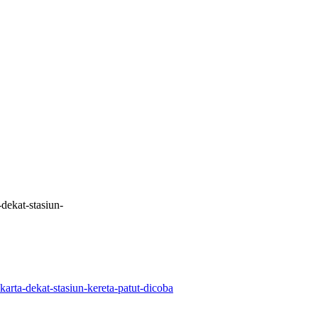
-dekat-stasiun-
akarta-dekat-stasiun-kereta-patut-dicoba