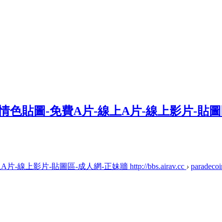
上影片-貼圖區-成人網-正妹牆 http://bbs.airav.cc
›
paradecoi