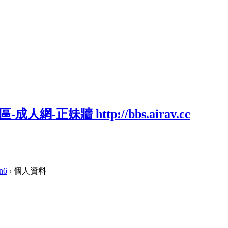
n6
›
個人資料